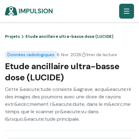
Projets
Etude ancillaire ultra-basse dose (LUCIDE)
Données radiologiques
6 févr. 2026
1min de lecture
Etude ancillaire ultra-basse
dose (LUCIDE)
Cette &eacute;tude consiste &agrave; acqu&eacute;rir
des images des poumons avec une dose de rayons
extr&ecirc;mement r&eacute;duite, dans le m&ecirc;me
temps que le scanner pr&eacute;vu dans
l&rsquo;&eacute;tude principale.